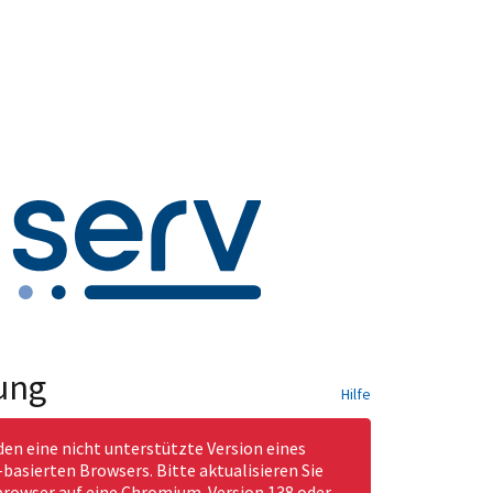
ung
Hilfe
den eine nicht unterstützte Version eines
asierten Browsers. Bitte aktualisieren Sie
rowser auf eine Chromium-Version 138 oder